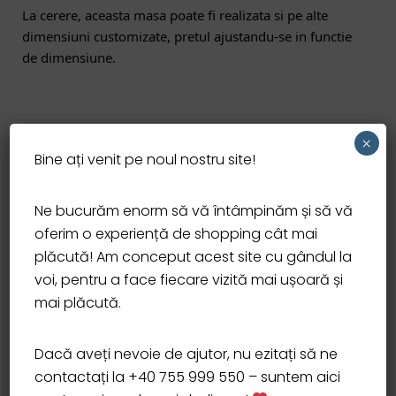
La cerere, aceasta masa poate fi realizata si pe alte 
dimensiuni customizate, pretul ajustandu-se in functie 
de dimensiune.
×
Pentru mai multe informatii, ne poti contacta si la 
Bine ați venit pe noul nostru site!
numerele de mai jos, iar noi iti stam la dispozitie cu 
informatiile necesare!
Ne bucurăm enorm să vă întâmpinăm și să vă
oferim o experiență de shopping cât mai
–>0755999550/0358880010.
plăcută! Am conceput acest site cu gândul la
voi, pentru a face fiecare vizită mai ușoară și
mai plăcută.
Informații suplimentare
Dacă aveți nevoie de ajutor, nu ezitați să ne
Recenzii (0)
contactați la +40 755 999 550 – suntem aici