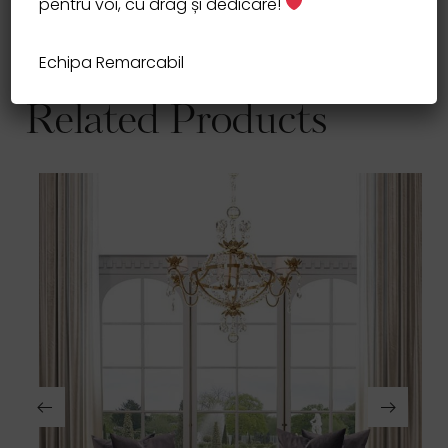
pentru voi, cu drag și dedicare!
Categories
HOME
,
Mese
,
MOBILA
,
Mobila de bucatarie
,
Mobila la comanda
Echipa Remarcabil
Related Products