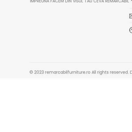
ÎMPREUNĂ FACEM DIN VISUL TĂU CEVA REMARCABIL
© 2023 remarcabilfurniture.ro All rights reserved.