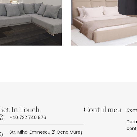
Get In Touch
Contul meu
Com
+40 722 740 876
Detal
cont
Str. Mihai Eminescu 21 Ocna Mureș