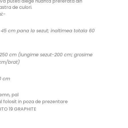
Va puteti alege nuanta preferata din
stra de culori.
i:-
- 45 cm pana la sezut; inaltimea totala 60
250 cm (lungime sezut-200 cm; grosime
cm/brat)
0 cm
lemn, pal
l folosit in poza de prezentare
UTO 19 GRAPHITE