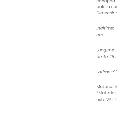
canapea. 
paleta noa
Dimensiun
Inaltime:
cm
Lungime-
brate 25 
Latime-9
Material: 
*Materialu
este:VELL