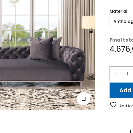
Material
Final tot
4.676
Add 
Add to 