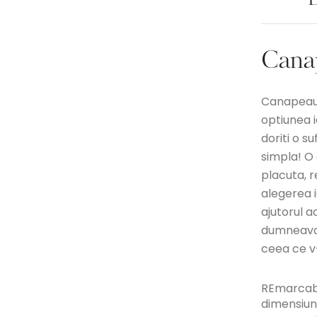
D
Cana
Canapeaua
optiunea 
doriti o s
simpla! O
placuta, r
alegerea 
ajutorul a
dumneavoa
ceea ce v-
REmarcabil
dimensiuni