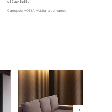
d69ac45c53c1
Canapele
,
MOBILA
,
Mobila la comanda