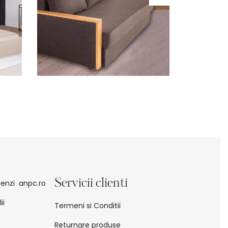
Servicii clienti
enzi
anpc.ro
ii
Termeni si Conditii
Returnare produse