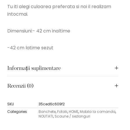
Tu iti alegi culoarea preferata si noi il realizam
intocmai.
Dimensiuni:- 42 cm inaltime
-42 cm latime sezut
Informații suplimentare
Recenzii (0)
SKU
35ced6c609f2
Categories
Banchete
,
Fotolii
,
HOME
,
Mobila la comanda
,
NOUTATI
,
Scaune / sezlonguri