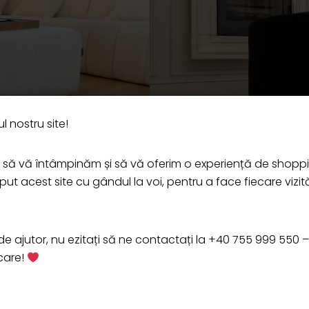
l nostru site!
ă vă întâmpinăm și să vă oferim o experiență de shopp
t acest site cu gândul la voi, pentru a face fiecare vizit
e ajutor, nu ezitați să ne contactați la +40 755 999 550 
icare!