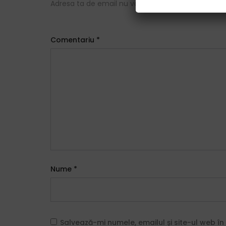
Adresa ta de email nu va fi publicată.
Câmpurile o
Comentariu
*
Nume
*
Salvează-mi numele, emailul și site-ul web î