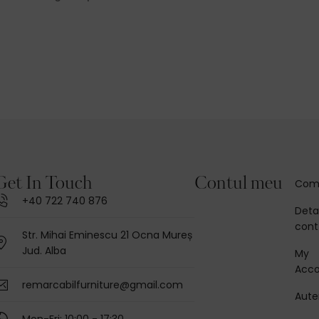
Get In Touch
Contul meu
Com
+40 722 740 876
Detal
cont
Str. Mihai Eminescu 21 Ocna Mureș
Jud. Alba
My
Acc
remarcabilfurniture@gmail.com
Aute
Mon-Fri: 10:00 - 17:30