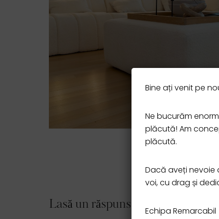
Bine ați venit pe nou
Ne bucurăm enorm s
plăcută! Am concepu
plăcută.
Dacă aveți nevoie d
voi, cu drag și ded
Lasă un răspuns
Echipa Remarcabil