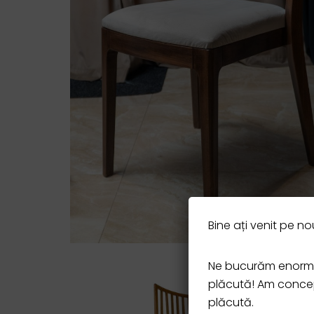
Bine ați venit pe nou
Ne bucurăm enorm s
plăcută! Am concepu
plăcută.