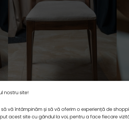
l nostru site!
ă vă întâmpinăm și să vă oferim o experiență de shopp
t acest site cu gândul la voi, pentru a face fiecare vizit