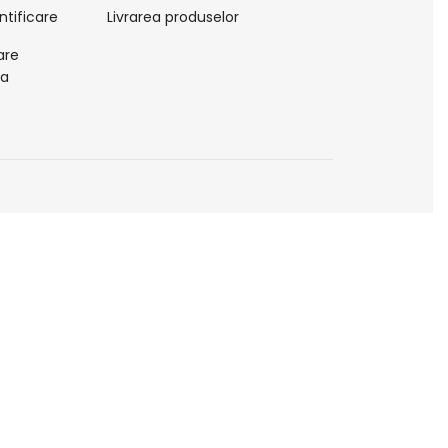
ntificare
Livrarea produselor
are
la