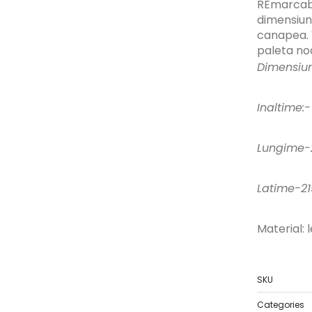
REmarcabil
dimensiuni
canapea. 
paleta noa
Dimensiun
Inaltime:
Lungime-2
Latime-2
Material: 
SKU
Categories