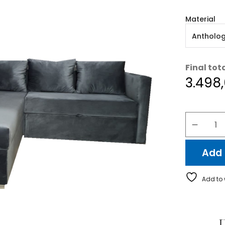
Material
Final tot
3.498
Add 
Add to 