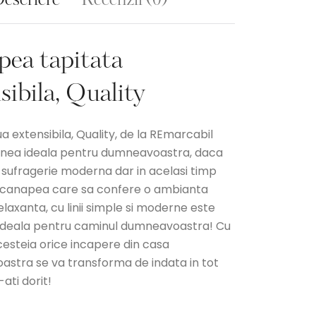
escriere
Recenzii (0)
pea tapitata
sibila, Quality
 extensibila, Quality, de la REmarcabil
unea ideala pentru dumneavoastra, daca
o sufragerie moderna dar in acelasi timp
 canapea care sa confere o ambianta
elaxanta, cu linii simple si moderne este
ideala pentru caminul dumneavoastra! Cu
cesteia orice incapere din casa
stra se va transforma de indata in tot
ati dorit!