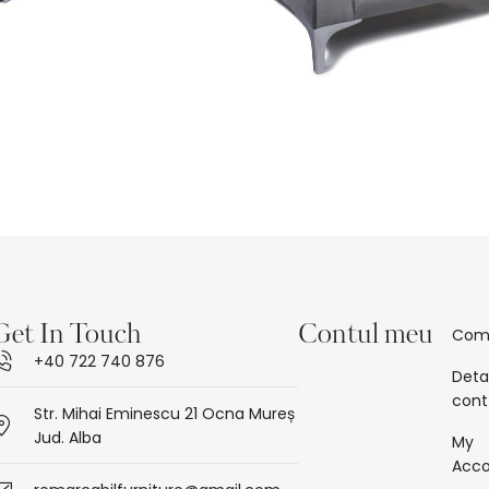
Get In Touch
Contul meu
Com
+40 722 740 876
Detal
cont
Str. Mihai Eminescu 21 Ocna Mureș
Jud. Alba
My
Acc