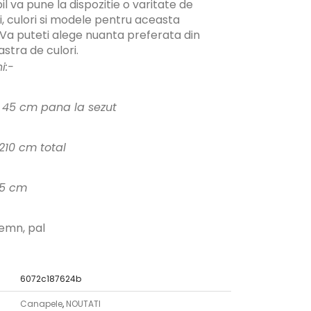
 va pune la dispozitie o varitate de
, culori si modele pentru aceasta
Va puteti alege nuanta preferata din
stra de culori.
i:-
- 45 cm pana la sezut
10 cm total
15 cm
lemn, pal
6072c187624b
Canapele
,
NOUTATI