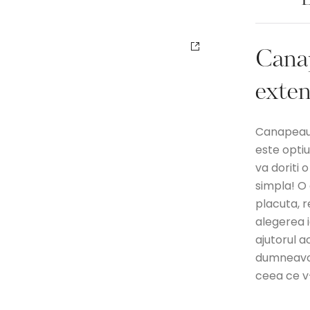
D
Cana
exten
Canapeaua
este opti
va doriti 
simpla! O
placuta, r
alegerea 
ajutorul a
dumneavoa
ceea ce v-