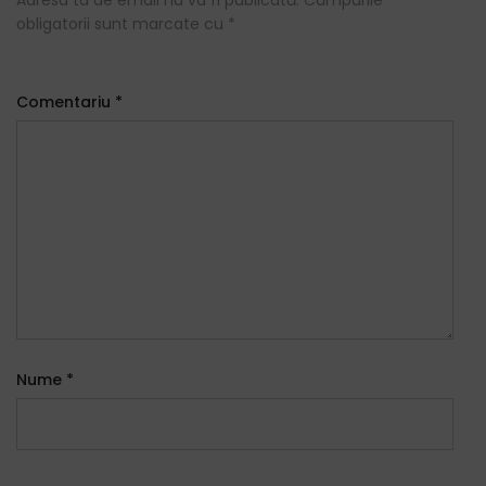
Adresa ta de email nu va fi publicată.
Câmpurile
obligatorii sunt marcate cu
*
Comentariu
*
Nume
*