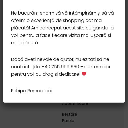
Get In Touch
Ne bucurăm enorm să vă întâmpinăm și să vă
+40 722 740 876
oferim o experiență de shopping cât mai
plăcută! Am conceput acest site cu gândul la
Str. Mihai Eminescu 21 Ocna Mureș Jud. Alba
voi, pentru a face fiecare vizită mai ușoară și
mai plăcută.
remarcabilfurniture@gmail.com
Mon-Fri: 10:00 - 17:30
Dacă aveți nevoie de ajutor, nu ezitați să ne
contactați la +40 755 999 550 – suntem aici
Contul meu
Comenzi
anpc.ro
pentru voi, cu drag și dedicare!
Detalii cont
Echipa Remarcabil
My Account
Autentificare
Restare
Parola