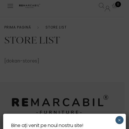
0
PRIMA PAGINĂ
STORE LIST
STORE LIST
[dokan-stores]
×
ÎMPREUNĂ FACEM DIN VISUL TĂU CEVA REMARCABIL
Bine ați venit pe noul nostru site!