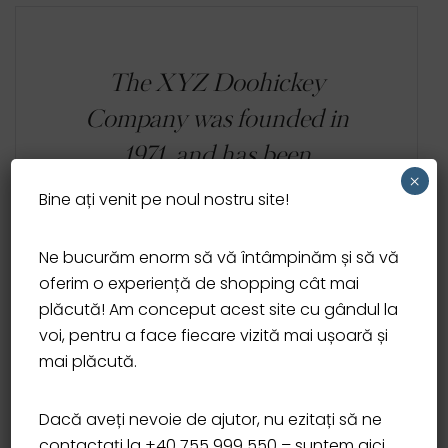
The XYZ Doohickey
Company was founded in
1971, and has been
×
providing quality
Bine ați venit pe noul nostru site!
doohickeys to the public
Ne bucurăm enorm să vă întâmpinăm și să vă
ever since. Located in
oferim o experiență de shopping cât mai
Gotham City, XYZ
plăcută! Am conceput acest site cu gândul la
voi, pentru a face fiecare vizită mai ușoară și
employs over 2,000 people
mai plăcută.
and does all kinds of
awesome things for the
Dacă aveți nevoie de ajutor, nu ezitați să ne
Gotham community.
contactați la +40 755 999 550 – suntem aici